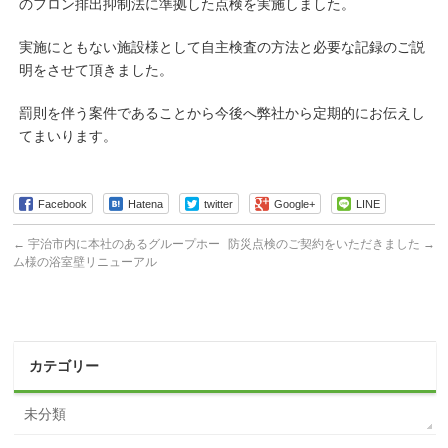
のフロン排出抑制法に準拠した点検を実施しました。
実施にともない施設様として自主検査の方法と必要な記録のご説
明をさせて頂きました。
罰則を伴う案件であることから今後へ弊社から定期的にお伝えし
てまいります。
Facebook
Hatena
twitter
Google+
LINE
←
宇治市内に本社のあるグループホー
防災点検のご契約をいただきました
→
ム様の浴室壁リニューアル
カテゴリー
未分類