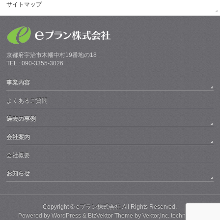
サイトマップ
京都府宇治市木幡中村19番地の18
TEL : 090-3355-3026
事業内容
よくあるご質問
過去の事例
会社案内
会社概要
お知らせ
Copyright ©
eプラン株式会社
All Rights Reserved.
Powered by
WordPress
&
BizVektor Theme
by
Vektor,Inc.
technology.