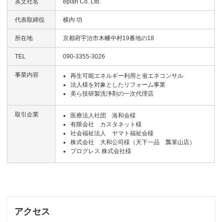
英文社名
eplan Co. Ltd.
代表取締役
横内 功
所在地
京都府宇治市木幡中村19番地の18
TEL
090-3355-3026
事業内容
再生可能エネルギー利用と省エネコンサル
法人様を対象としたリフォーム事業
美ら技研製洗浄剤の一次代理店
取引企業
医療法人社団 洛和会様
有限会社 カスタネット様
社会福祉法人 ヤマト福祉会様
株式会社 大和公司様（天下一品 瓢箪山店）
プログレス 株式会社様
アクセス