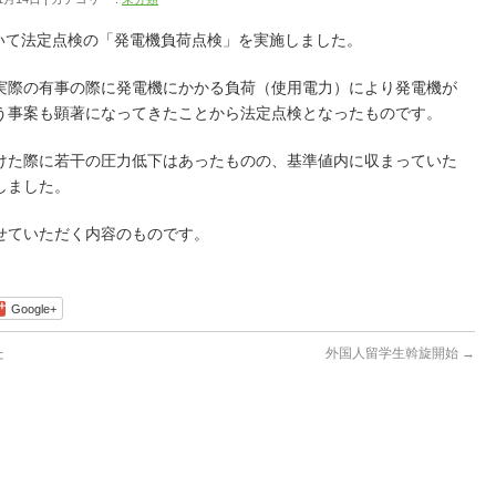
おいて法定点検の「発電機負荷点検」を実施しました。
実際の有事の際に発電機にかかる負荷（使用電力）により発電機が
う事案も顕著になってきたことから法定点検となったものです。
けた際に若干の圧力低下はあったものの、基準値内に収まっていた
しました。
せていただく内容のものです。
Google+
た
外国人留学生斡旋開始
→