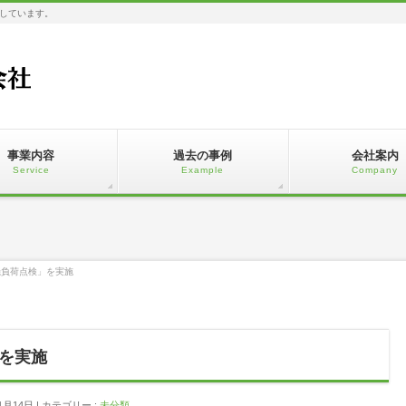
しています。
事業内容
過去の事例
会社案内
Service
Example
Company
機負荷点検」を実施
を実施
1月14日
カテゴリー :
未分類