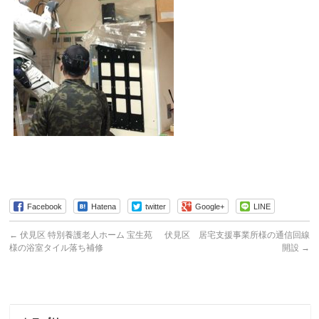
Facebook
Hatena
twitter
Google+
LINE
←
伏見区 特別養護老人ホーム 宝生苑
伏見区 居宅支援事業所様の通信回線
様の浴室タイル落ち補修
開設
→