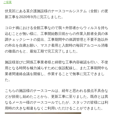
ご提案
伏見区にある某介護施設様のナースコールシステム（全館）の更
新工事を2020年9月に完工しました。
コロナ禍における全館工事なので我々外部者からウィルスを持ち
込むことが無い様に、工事開始数日前からの作業入館者全員の体
調チェックシートの提出、工事期間中の体調管理と不要不急以外
の外出を自粛お願い、マスク着用と入館時の毎回アルコール消毒
の徹底のもと、最短工期で完工完了しました。
施設様並びに関係工事業者様と綿密な工事内容確認を行い、不使
用となる時間を極力減らすために仮設配線し、また工事期間中も
業者間連絡会議を開催し、作業することで無事に完工できまし
た。
こちらの施設様のナースコールは、経年と思われる接点不具合な
どが頻発し始めたことから、更新工事に至りました。既存とは異
なるメーカー様のナースコールでしたが、スタッフの皆様には利
用時の大きな相違もなくご利用いただけることができました。